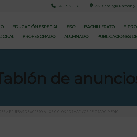
951 29 79 90
Av. Santiago Ramón y Ca
RO
EDUCACIÓN ESPECIAL
ESO
BACHILLERATO
F. PR
CIONAL
PROFESORADO
ALUMNADO
PUBLICACIONES DE
Tablón de anuncio
DES
>
PRUEBAS DE ACCESO A LOS CICLOS FORMATIVOS DE GRADO MEDIO