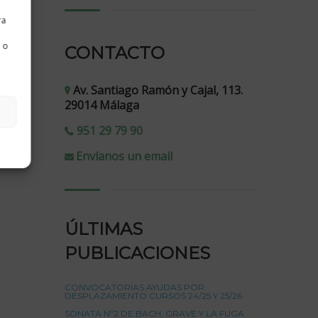
ra
 o
CONTACTO
Av. Santiago Ramón y Cajal, 113.
29014 Málaga
951 29 79 90
Envíanos un email
ÚLTIMAS
PUBLICACIONES
CONVOCATORIAS AYUDAS POR
DESPLAZAMIENTO CURSOS 24/25 Y 25/26
SONATA Nº2 DE BACH, GRAVE Y LA FUGA