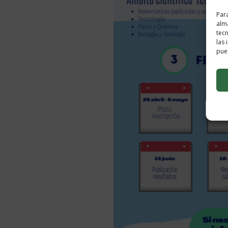
Para
alma
tec
las 
pued