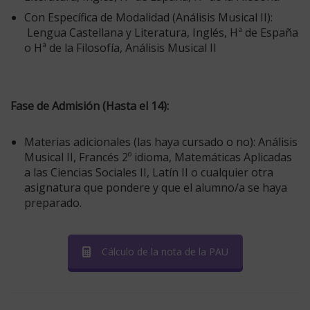
Con Específica de Modalidad (Análisis Musical II):
Lengua
Castellana y Literatura
, Inglés, Hª de España
o Hª de la Filosofía, Análisis Musical II
Fase de Admisión (Hasta el 14):
Materias adicionales (las haya cursado o no):
Análisis
Musical II, Francés 2º idioma, Matemáticas Aplicadas
a las Ciencias Sociales II, Latín II o cualquier otra
asignatura que pondere y que el alumno/a se haya
preparado.
Cálculo de la nota de la PAU