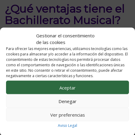
¿Qué ventajas tiene el
Bachillerato Musical?
Gestionar el consentimiento
El alumnado que se matricula en Bachillerato Musical
de las cookies
porque
compagina con Estudios Profesionales de
Para ofrecer las mejores experiencias, utilizamos tecnologías como las
Música o Danza:
cookies para almacenar y/o acceder a la información del dispositivo. El
consentimiento de estas tecnologías nos permitirá procesar datos
como el comportamiento de navegación o las identificaciones únicas
El alumnado matriculado en esta opción, sólo tiene 13
en este sitio. No consentir o retirar el consentimiento, puede afectar
horas de clase o 17 en el caso de hacer una específica
negativamente a ciertas características y funciones.
de modalidad (Matemáticas Aplicadas a las Ciencias
Sociales o Latín) en 1º de bachillerato y las
Aceptar
correspondientes de 2º de bachillerato.
Denegar
Nuestro centro agrupa estas horas de clase, en las
Ver preferencias
primeras hora de cada día, lo que permite que puedan
recibir las clases correspondientes del Conservatorio a
Aviso Legal
continuación, en la misma mañana.