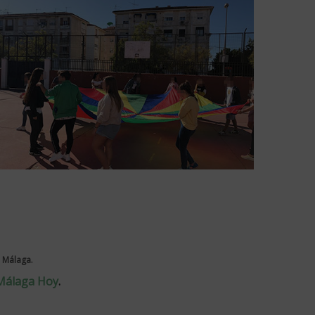
.
e Málaga
Málaga Hoy
.