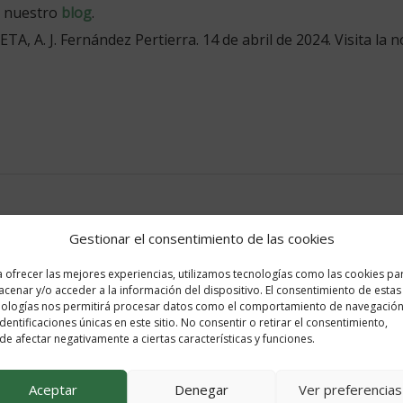
n nuestro
blog
.
TA, A. J. Fernández Pertierra. 14 de abril de 2024. Visita la n
Gestionar el consentimiento de las cookies
 del centro
 ofrecer las mejores experiencias, utilizamos tecnologías como las cookies pa
cenar y/o acceder a la información del dispositivo. El consentimiento de estas
nologías nos permitirá procesar datos como el comportamiento de navegación
identificaciones únicas en este sitio. No consentir o retirar el consentimiento,
e afectar negativamente a ciertas características y funciones.
Aceptar
Denegar
Ver preferencias