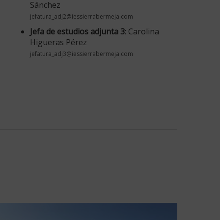
Sánchez
jefatura_adj2@iessierrabermeja.com
Jefa de estudios adjunta 3
: Carolina
Higueras Pérez
jefatura_adj3@iessierrabermeja.com