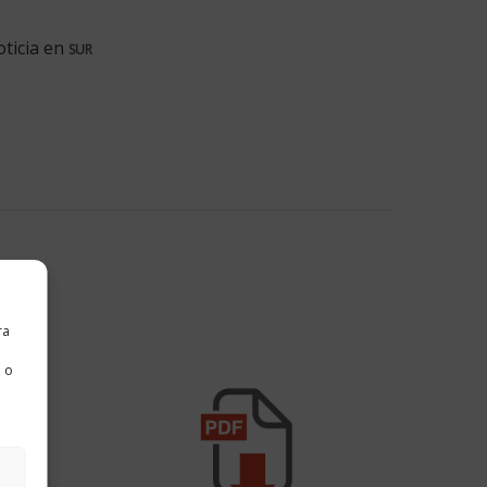
oticia en
SUR
ra
 o