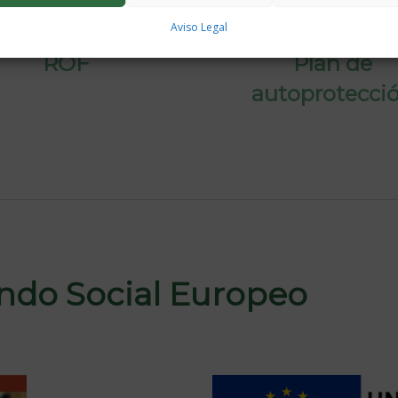
Aviso Legal
ROF
Plan de
autoprotecci
ondo Social Europeo