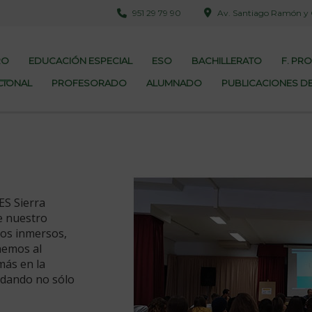
951 29 79 90
Av. Santiago Ramón y Ca
RO
EDUCACIÓN ESPECIAL
ESO
BACHILLERATO
F. PR
CIONAL
PROFESORADO
ALUMNADO
PUBLICACIONES DE
ES Sierra
e nuestro
mos inmersos,
nemos al
más en la
udando no sólo