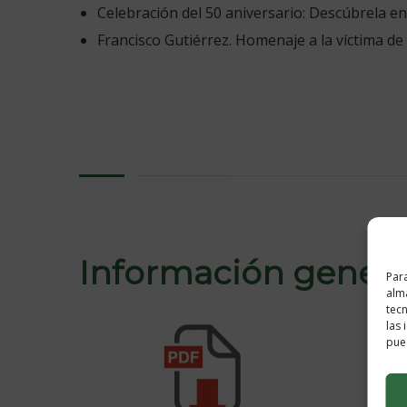
Celebración del 50 aniversario: Descúbrela e
Francisco Gutiérrez. Homenaje a la víctima de E
Información general
Para
alma
tec
las 
pued