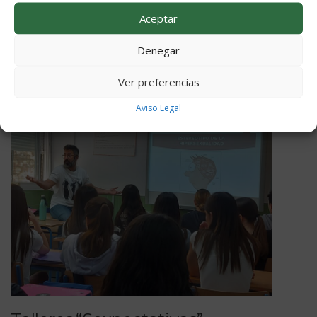
Tablón de Programas
,
Tablón de Proyectos de innovación
,
Tablón
Aceptar
del Ciclo de Óptica
,
Tablón Dpto. de Servicios Socioculturales
Denegar
Ver preferencias
Aviso Legal