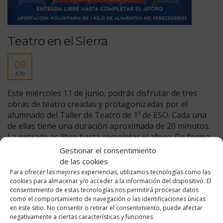
Teatro en el Sierra
09
JUN
Este miércoles 11 de junio, podrás disfrutar de tres
obras de teatro creadas y protagonizadas por el
alumnado del Taller de Teatro de 1º de ESO. Cada una
de ellas tiene una duración aproximada de 20 minutos.
La entrada es libre hasta completar el aforo. De forma
voluntaria, como entrada puedes aportar alimentos no
Gestionar el consentimiento
perecederos [...]
de las cookies
Para ofrecer las mejores experiencias, utilizamos tecnologías como las
cookies para almacenar y/o acceder a la información del dispositivo. El
Publicado en:
Departamento de Servicios
,
Planes y proyectos
,
consentimiento de estas tecnologías nos permitirá procesar datos
Tablón de Acción Internacional
,
Tablón de Actividades
como el comportamiento de navegación o las identificaciones únicas
Extracurriculares
,
Tablón de alumnado y familias
,
Tablón de
en este sitio. No consentir o retirar el consentimiento, puede afectar
Convivencia
,
Tablón de Erasmus+
,
Tablón de novedades
,
Tablón
negativamente a ciertas características y funciones.
de Orientación
,
Tablón de Planes
,
Tablón de Planes y Proyectos
,