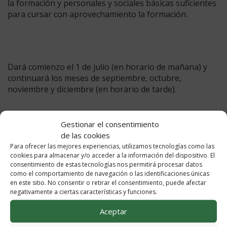
la formación y personales y sociales básicas suficientes
para cursar con aprovechamiento la formación.
Dará comienzo el 1 de julio (en horario de mañana) y
continuará los meses de septiembre, octubre,
noviembre y diciembre (en horario de tarde).
Si te interesa puedes inscribirte hasta el 15 de junio en
Gestionar el consentimiento
nuestro centro.
de las cookies
Para ofrecer las mejores experiencias, utilizamos tecnologías como las
Para cualquier duda puedes consultar en
cookies para almacenar y/o acceder a la información del dispositivo. El
jefatura_adj3@iessierrabermeja.com
consentimiento de estas tecnologías nos permitirá procesar datos
como el comportamiento de navegación o las identificaciones únicas
en este sitio. No consentir o retirar el consentimiento, puede afectar
Certificado de Profesionalidad en Atención
negativamente a ciertas características y funciones.
Sociosanitaria a Personas Dependientes en
Aceptar
Instituciones Sociales