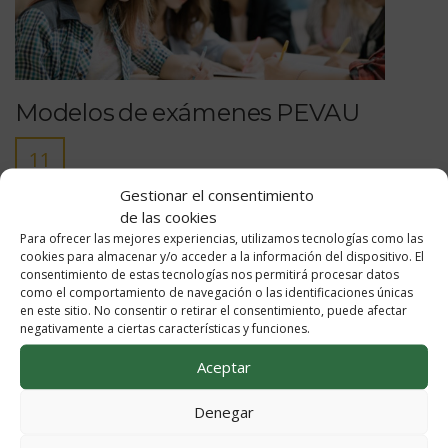
Modelos de exámenes PEVAU
11
FEB
Gestionar el consentimiento
de las cookies
Han sido publicadas en la página web de Distrito Único
Andaluz las orientaciones para las pruebas a celebrar
Para ofrecer las mejores experiencias, utilizamos tecnologías como las
cookies para almacenar y/o acceder a la información del dispositivo. El
en el año 2021. En dichas orientaciones se incluye un
consentimiento de estas tecnologías nos permitirá procesar datos
modelo de examen. También están disponibles, en la
como el comportamiento de navegación o las identificaciones únicas
misma dirección, los exámenes de las pruebas del año
en este sitio. No consentir o retirar el consentimiento, puede afectar
pasado junto con los criterios de corrección.
negativamente a ciertas características y funciones.
https://www.juntadeandalucia.es/economiaconocimientoe
Aceptar
q=grados&d=&q=grados&d=g_b_examenes_anteriores.ph
Denegar
Publicado en:
Sin categoría
,
Tablón de novedades
,
Tablón de
Orientación