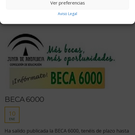
Ver preferencias
Aviso Legal
BECA 6000
10
ENE
Ha salido publicada la BECA 6000, tenéis de plazo hasta