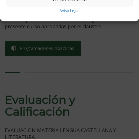
resultados de la Evaluación Inicial.
Aviso Legal
En este apartado
encontrarás
las programaciones del
presente curso aprobadas por el claustro.
Programaciones didácticas
Evaluación y
Calificación
EVALUACIÓN MATERIA LENGUA CASTELLANA Y
LITERATURA