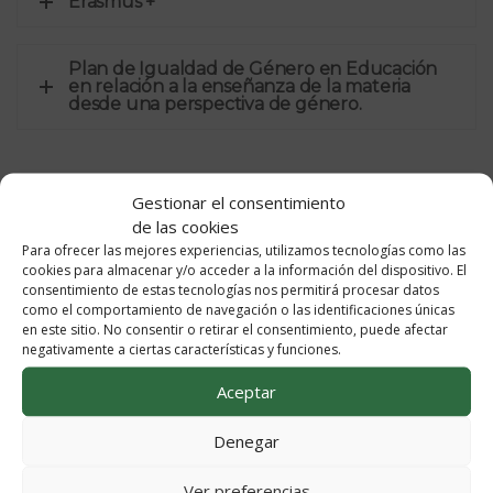
Erasmus +
Plan de Igualdad de Género en Educación
en relación a la enseñanza de la materia
desde una perspectiva de género.
Gestionar el consentimiento
de las cookies
Para ofrecer las mejores experiencias, utilizamos tecnologías como las
cookies para almacenar y/o acceder a la información del dispositivo. El
consentimiento de estas tecnologías nos permitirá procesar datos
como el comportamiento de navegación o las identificaciones únicas
Programaciones
en este sitio. No consentir o retirar el consentimiento, puede afectar
negativamente a ciertas características y funciones.
Didácticas
Aceptar
Las programaciones didácticas son
documentos de
Denegar
planificación
que se aprueban en el mes de noviembre
ya que, para su elaboración, se tienen en cuenta los
Ver preferencias