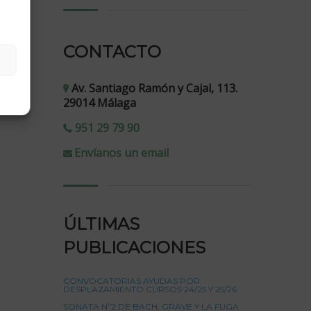
CONTACTO
Av. Santiago Ramón y Cajal, 113.
29014 Málaga
951 29 79 90
Envíanos un email
ÚLTIMAS
PUBLICACIONES
CONVOCATORIAS AYUDAS POR
DESPLAZAMIENTO CURSOS 24/25 Y 25/26
SONATA Nº2 DE BACH, GRAVE Y LA FUGA