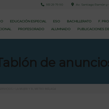
951 29 79 90
Av. Santiago Ramón y Ca
RO
EDUCACIÓN ESPECIAL
ESO
BACHILLERATO
F. PR
CIONAL
PROFESORADO
ALUMNADO
PUBLICACIONES DE
Tablón de anuncio
ERVICIOS
>
LA MUJER Y EL METRO MÁLAGA