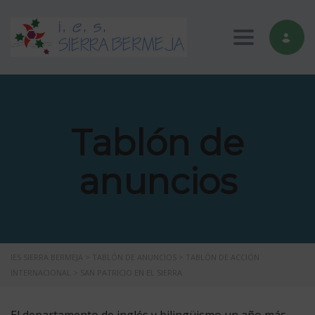
Toggle nav
Tablón de
anuncios
IES SIERRA BERMEJA
>
TABLÓN DE ANUNCIOS
>
TABLÓN DE ACCIÓN
INTERNACIONAL
>
SAN PATRICIO EN EL SIERRA
El departamento de inglés y bilingüismo un año más