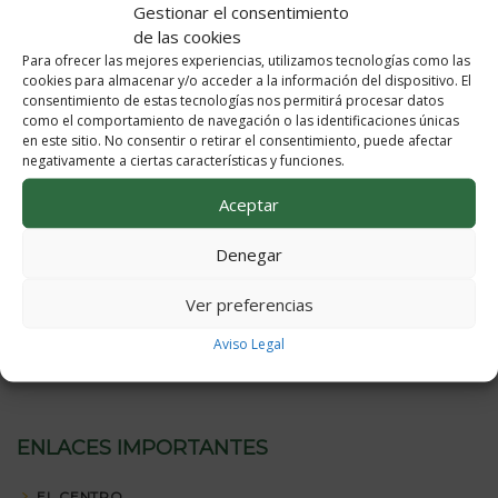
Gestionar el consentimiento
de las cookies
Para ofrecer las mejores experiencias, utilizamos tecnologías como las
cookies para almacenar y/o acceder a la información del dispositivo. El
consentimiento de estas tecnologías nos permitirá procesar datos
como el comportamiento de navegación o las identificaciones únicas
en este sitio. No consentir o retirar el consentimiento, puede afectar
ÁREA DE ALUMNOS
negativamente a ciertas características y funciones.
AULA VIRTUAL
Aceptar
ALUMNADO Y FAMILIAS
Denegar
OFERTA EDUCATIVA
Ver preferencias
ACTIVIDADES EXTRAESCOLARES
Aviso Legal
ORIENTACIÓN
ENLACES IMPORTANTES
EL CENTRO