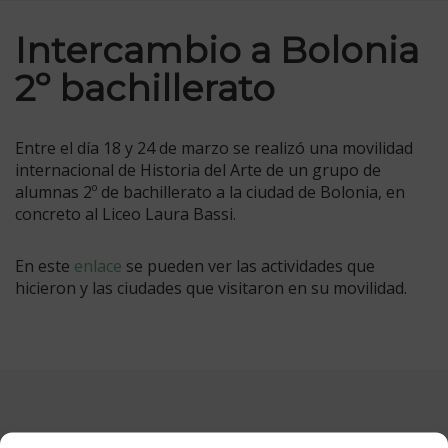
Intercambio a Bolonia
2º bachillerato
Entre el día 18 y 24 de marzo se realizó una movilidad
internacional de Historia del Arte de un grupo de
alumnas 2º de bachillerato a la ciudad de Bolonia, en
concreto al Liceo Laura Bassi.
En este
enlace
se pueden ver las actividades que
hicieron y las ciudades que visitaron en su movilidad.