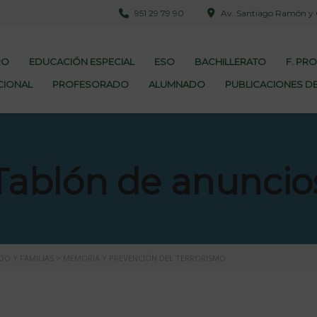
951 29 79 90
Av. Santiago Ramón y Ca
RO
EDUCACIÓN ESPECIAL
ESO
BACHILLERATO
F. PR
CIONAL
PROFESORADO
ALUMNADO
PUBLICACIONES DE
Tablón de anuncio
O Y FAMILIAS
>
MEMORIA Y PREVENCIÓN DEL TERRORISMO