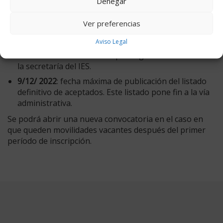
Denegar
29/11/ 2022
: fecha máxima de publicación del listado
provisional de aceptados.
Ver preferencias
Una vez publicado dicho listado, se abrirá un plazo
Aviso Legal
de
3 días de alegaciones,
que serán presentadas
ante el Sr. Director del IES por registro de entrada en
la secretaría del IES.
9/12/ 2022
: fecha máxima de publicación del listado
definitivo de aceptados. Este listado pone fin a la vía
administrativa.
Se podrá abrir una nueva convocatoria en el caso en
que queden movilidades vacantes después del primer
período de inscripción.