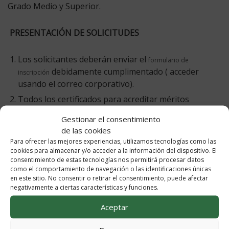
Grado Medio y Superior.
PRESENTACIÓN DE SOLICITUDES
Los solicitantes deberán enviar el
formulario de
debidamente cumplimentado ( acceder
inscripción
usando el correo corporativo).
Todos los certificados para acreditar méritos
deberán ser enviados a través de
secretaría virtual
Gestionar el consentimiento
indicando
“
job shadowing
”.
de las cookies
Para ofrecer las mejores experiencias, utilizamos tecnologías como las
https://www.juntadeandalucia.es/educacion/secretariavir
cookies para almacenar y/o acceder a la información del dispositivo. El
consentimiento de estas tecnologías nos permitirá procesar datos
como el comportamiento de navegación o las identificaciones únicas
FECHAS DE REALIZACIÓN DEL PROCESO EN EL CURSO
en este sitio. No consentir o retirar el consentimiento, puede afectar
2022/23
negativamente a ciertas características y funciones.
Aceptar
Desde
11/11/2022 al 21/11/2022 a las 23:59h
: entrega
de solicitudes.