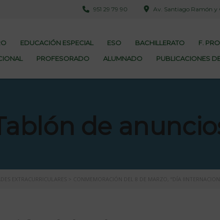
951 29 79 90
Av. Santiago Ramón y Ca
RO
EDUCACIÓN ESPECIAL
ESO
BACHILLERATO
F. PR
CIONAL
PROFESORADO
ALUMNADO
PUBLICACIONES DE
Tablón de anuncio
ADES EXTRACURRICULARES
>
CONMEMORACIÓN DEL 8 DE MARZO, “DÍA IINTERNACIONA