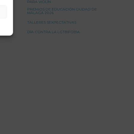
PARA VIOLÍN
PREMIOS DE EDUCACIÓN CIUDAD DE
MÁLAGA 2026
TALLERES SEXPECTATIVAS
DÍA CONTRA LA LGTBIFOBIA