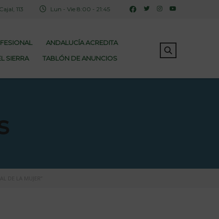
jal, 113
Lun - Vie 8:00 - 21:45
OFESIONAL
ANDALUCÍA ACREDITA
L SIERRA
TABLÓN DE ANUNCIOS
s
L DE LA MUJER”