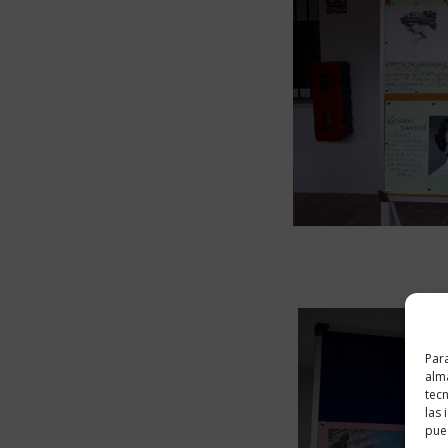
Para
alma
tec
las 
pued