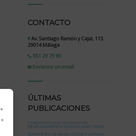
CONTACTO
Av. Santiago Ramón y Cajal, 113.
29014 Málaga
951 29 79 90
Envíanos un email
ÚLTIMAS
PUBLICACIONES
ra
 o
CONVOCATORIAS AYUDAS POR
DESPLAZAMIENTO CURSOS 24/25 Y 25/26
SONATA Nº2 DE BACH, GRAVE Y LA FUGA