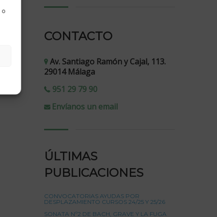
 o
CONTACTO
Av. Santiago Ramón y Cajal, 113.
29014 Málaga
951 29 79 90
Envíanos un email
ÚLTIMAS
PUBLICACIONES
CONVOCATORIAS AYUDAS POR
DESPLAZAMIENTO CURSOS 24/25 Y 25/26
SONATA Nº2 DE BACH, GRAVE Y LA FUGA