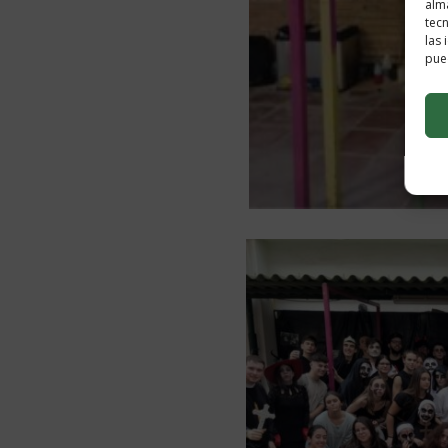
alma
tec
las 
pued