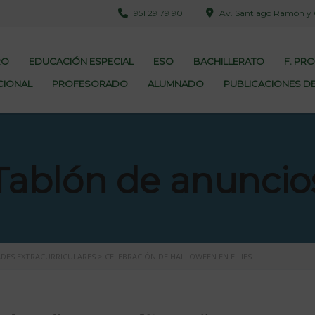
951 29 79 90
Av. Santiago Ramón y Ca
RO
EDUCACIÓN ESPECIAL
ESO
BACHILLERATO
F. PR
CIONAL
PROFESORADO
ALUMNADO
PUBLICACIONES DE
Tablón de anuncio
ADES EXTRACURRICULARES
>
CELEBRACIÓN DE HALLOWEEN EN EL IES