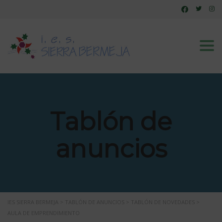
Tog
Tablón de
anuncios
IES SIERRA BERMEJA
>
TABLÓN DE ANUNCIOS
>
TABLÓN DE NOVEDADES
>
AULA DE EMPRENDIMIENTO